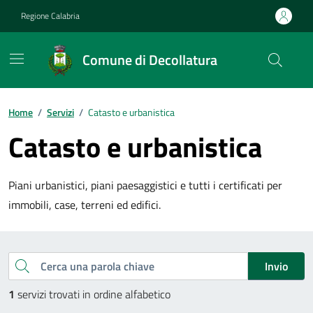
Vai ai contenuti
Vai al footer
Regione Calabria
Comune di Decollatura
Home
/
Servizi
/
Catasto e urbanistica
Catasto e urbanistica
Piani urbanistici, piani paesaggistici e tutti i certificati per
immobili, case, terreni ed edifici.
Esplora tutti i servizi
Cerca una parola chiave
Invio
1
servizi trovati in ordine alfabetico