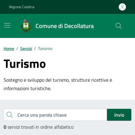
Vai ai contenuti
Vai al footer
Regione Calabria
Comune di Decollatura
Home
/
Servizi
/
Turismo
Turismo
Sostegno e sviluppo del turismo, strutture ricettive e
informazioni turistiche.
Esplora tutti i servizi
Cerca una parola chiave
Invio
0
servizi trovati in ordine alfabetico