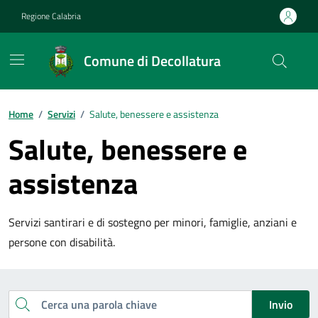
Vai ai contenuti
Vai al footer
Regione Calabria
Comune di Decollatura
Home
/
Servizi
/
Salute, benessere e assistenza
Salute, benessere e
assistenza
Servizi santirari e di sostegno per minori, famiglie, anziani e
persone con disabilità.
Esplora tutti i servizi
Cerca una parola chiave
Invio