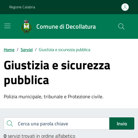
Vai ai contenuti
Vai al footer
Regione Calabria
Comune di Decollatura
Home
/
Servizi
/
Giustizia e sicurezza pubblica
Giustizia e sicurezza
pubblica
Polizia municipale, tribunale e Protezione civile.
Esplora tutti i servizi
Cerca una parola chiave
Invio
0
servizi trovati in ordine alfabetico