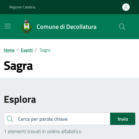
Vai ai contenuti
Vai al footer
Regione Calabria
Comune di Decollatura
Home
/
Eventi
/
Sagra
Sagra
Esplora
Cerca
Invio
1 elementi trovati in ordine alfabetico