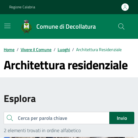
Vai ai contenuti
Vai al footer
Regione Calabria
Comune di Decollatura
Home
/
Vivere il Comune
/
Luoghi
/
Architettura Residenziale
Architettura residenziale
Esplora
Cerca
Invio
2 elementi trovati in ordine alfabetico