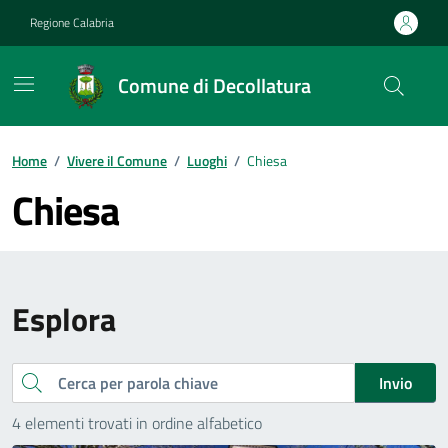
Vai ai contenuti
Vai al footer
Regione Calabria
Comune di Decollatura
Home
/
Vivere il Comune
/
Luoghi
/
Chiesa
Chiesa
Esplora
Cerca
Invio
4 elementi trovati in ordine alfabetico