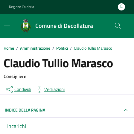
Vai ai contenuti
Vai al footer
Regione Calabria
Comune di Decollatura
Home
/
Amministrazione
/
Politici
/
Claudio Tullio Marasco
Claudio Tullio Marasco
Consigliere
Condividi
Vedi azioni
INDICE DELLA PAGINA
Incarichi